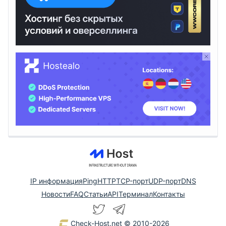
IP информация
Ping
HTTP
TCP-порт
UDP-порт
DNS
Новости
FAQ
Статьи
API
Терминал
Контакты
Check-Host.net
© 2010-2026