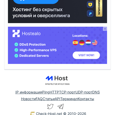
IP информация
Ping
HTTP
TCP-порт
UDP-порт
DNS
Новости
FAQ
Статьи
API
Терминал
Контакты
Check-Host.net
© 2010-2026