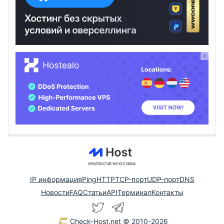
IP информация
Ping
HTTP
TCP-порт
UDP-порт
DNS
Новости
FAQ
Статьи
API
Терминал
Контакты
Check-Host.net
© 2010-2026