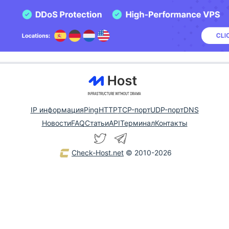
IP информация
Ping
HTTP
TCP-порт
UDP-порт
DNS
Новости
FAQ
Статьи
API
Терминал
Контакты
Check-Host.net
© 2010-2026