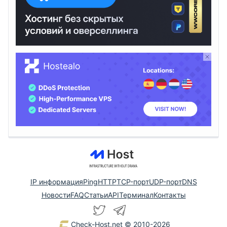
IP информация
Ping
HTTP
TCP-порт
UDP-порт
DNS
Новости
FAQ
Статьи
API
Терминал
Контакты
Check-Host.net
© 2010-2026