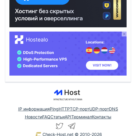
IP информация
Ping
HTTP
TCP-порт
UDP-порт
DNS
Новости
FAQ
Статьи
API
Терминал
Контакты
Check-Host.net
© 2010-2026