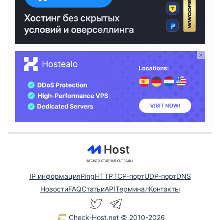
IP информация
Ping
HTTP
TCP-порт
UDP-порт
DNS
Новости
FAQ
Статьи
API
Терминал
Контакты
Check-Host.net
© 2010-2026