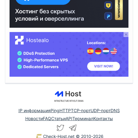
IP информация
Ping
HTTP
TCP-порт
UDP-порт
DNS
Новости
FAQ
Статьи
API
Терминал
Контакты
Check-Host.net
© 2010-2026