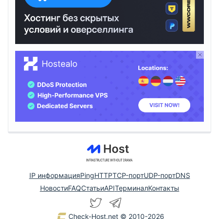
IP информация
Ping
HTTP
TCP-порт
UDP-порт
DNS
Новости
FAQ
Статьи
API
Терминал
Контакты
Check-Host.net
© 2010-2026