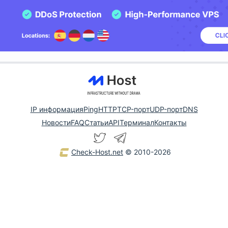
IP информация
Ping
HTTP
TCP-порт
UDP-порт
DNS
Новости
FAQ
Статьи
API
Терминал
Контакты
Check-Host.net
© 2010-2026