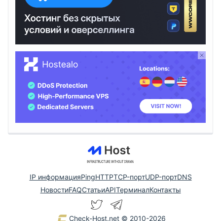
IP информация
Ping
HTTP
TCP-порт
UDP-порт
DNS
Новости
FAQ
Статьи
API
Терминал
Контакты
Check-Host.net
© 2010-2026