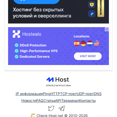
IP информация
Ping
HTTP
TCP-порт
UDP-порт
DNS
Новости
FAQ
Статьи
API
Терминал
Контакты
Check-Host.net
© 2010-2026