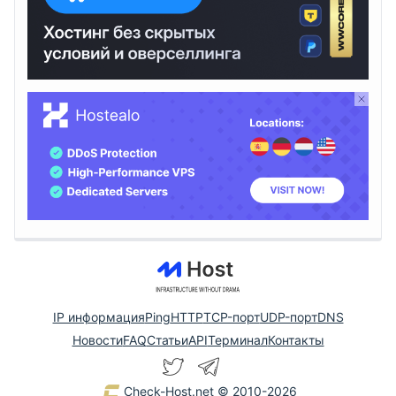
IP информация
Ping
HTTP
TCP-порт
UDP-порт
DNS
Новости
FAQ
Статьи
API
Терминал
Контакты
Check-Host.net
© 2010-2026