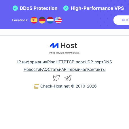
IP информация
Ping
HTTP
TCP-порт
UDP-порт
DNS
Новости
FAQ
Статьи
API
Терминал
Контакты
Check-Host.net
© 2010-2026