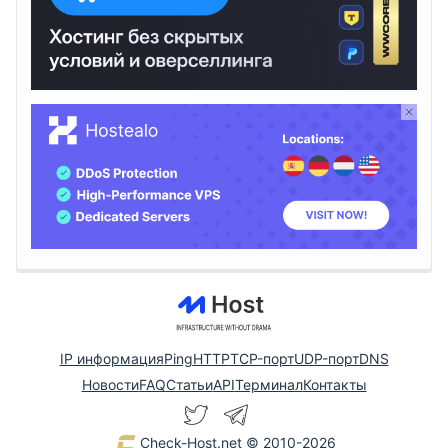
IP информация
Ping
HTTP
TCP-порт
UDP-порт
DNS
Новости
FAQ
Статьи
API
Терминал
Контакты
Check-Host.net
© 2010-2026