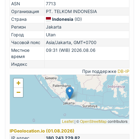
ASN
7713
Организация
PT. TELKOM INDONESIA
Страна
Indonesia
(ID)
Регион
Jakarta
Город
Utan
Часовой пояс
Asia/Jakarta, GMT+0700
Местное
09:31 (WIB) 2026.08.06
время
Индекс
При поддержке
DB-IP
+
−
Leaflet
|
©
OpenStreetMap
contributors
IPGeolocation.io (01.08.2026)
IP адрес
180.243.229.82