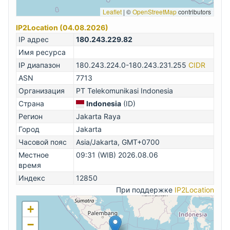
Leaflet
|
©
OpenStreetMap
contributors
IP2Location (04.08.2026)
IP адрес
180.243.229.82
Имя ресурса
IP диапазон
180.243.224.0-180.243.231.255
CIDR
ASN
7713
Организация
PT Telekomunikasi Indonesia
Страна
Indonesia
(ID)
Регион
Jakarta Raya
Город
Jakarta
Часовой пояс
Asia/Jakarta, GMT+0700
Местное
09:31 (WIB) 2026.08.06
время
Индекс
12850
При поддержке
IP2Location
+
−