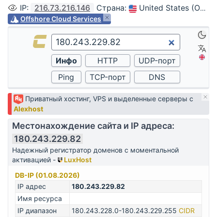
IP
:
216.73.216.146
Страна
:
United States (Ohio, Columbus)
Offshore Cloud Services
Приватный хостинг, VPS и выделенные серверы с
Alexhost
Местонахождение сайта и IP адреса:
180.243.229.82
Надежный регистратор доменов с моментальной
активацией -
LuxHost
DB-IP (01.08.2026)
IP адрес
180.243.229.82
Имя ресурса
IP диапазон
180.243.228.0-180.243.229.255
CIDR