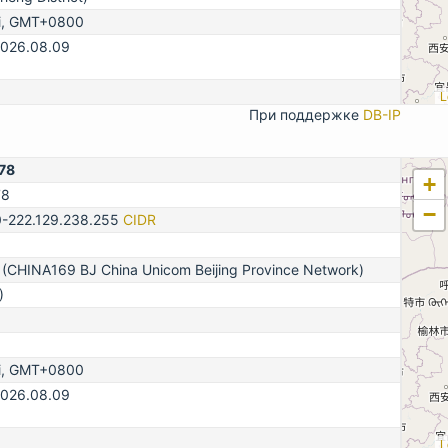
i, GMT+0800
2026.08.09
L
При поддержке
DB-IP
78
+
78
−
0-222.129.238.255
CIDR
 (CHINA169 BJ China Unicom Beijing Province Network)
)
i, GMT+0800
2026.08.09
L