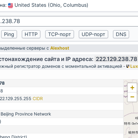
на
:
United States (Ohio, Columbus)
 выделенные серверы с
Alexhost
тонахождение сайта и IP адреса:
222.129.238.78
жный регистратор доменов с моментальной активацией -
Lux
78
+
78
−
222.129.255.255
CIDR
Beijing Province Network
)
cheng District)