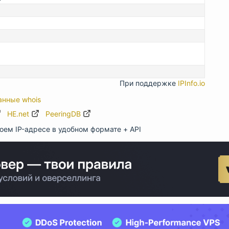
При поддержке
IPInfo.io
анные whois
HE.net
PeeringDB
оем IP-адресе в удобном формате + API