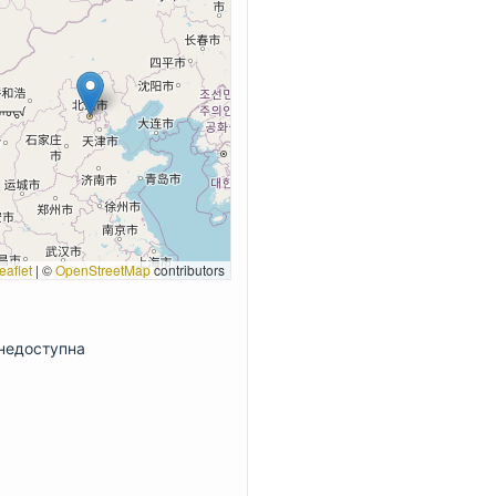
eaflet
|
©
OpenStreetMap
contributors
недоступна