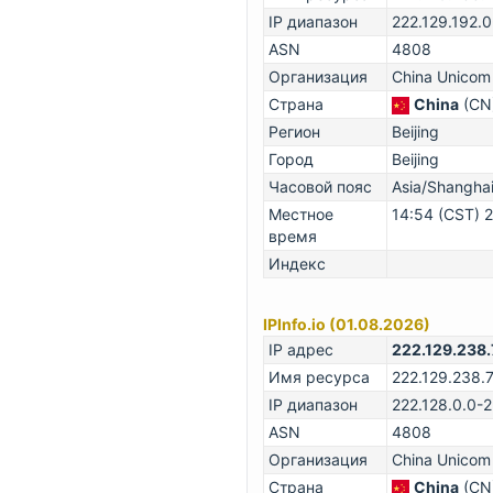
IP диапазон
222.129.192.
ASN
4808
Организация
China Unicom 
Страна
China
(CN
Регион
Beijing
Город
Beijing
Часовой пояс
Asia/Shangha
Местное
14:54 (CST) 
время
Индекс
IPInfo.io (01.08.2026)
IP адрес
222.129.238.
Имя ресурса
222.129.238.
IP диапазон
222.128.0.0-
ASN
4808
Организация
China Unicom 
Страна
China
(CN