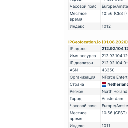
Часовой пояс
Europe/Amst
Местное
10:56 (CEST)
время
Индекс
1012
IPGeolocation.io (01.08.2026)
IP адрес
212.92.104.1
Имя ресурса
212.92.104.12
IP диапазон
212.92.104.0
ASN
43350
Организация
NForce Entert
Страна
Netherlan
Регион
North Holland
Город
Amsterdam
Часовой пояс
Europe/Amst
Местное
10:56 (CEST)
время
Индекс
1011