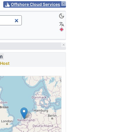
Offshore Cloud Services
m
Host