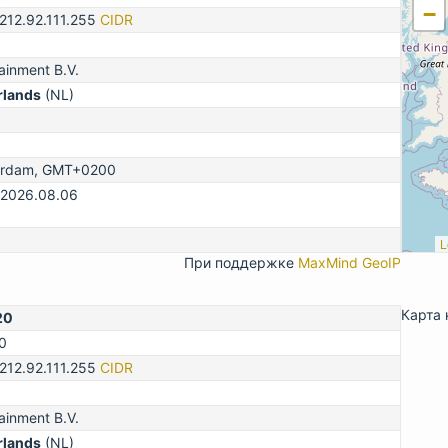
−
-212.92.111.255
CIDR
ainment B.V.
rlands
(NL)
erdam, GMT+0200
 2026.08.06
L
При поддержке
MaxMind GeoIP
Карта 
20
0
-212.92.111.255
CIDR
ainment B.V.
rlands
(NL)