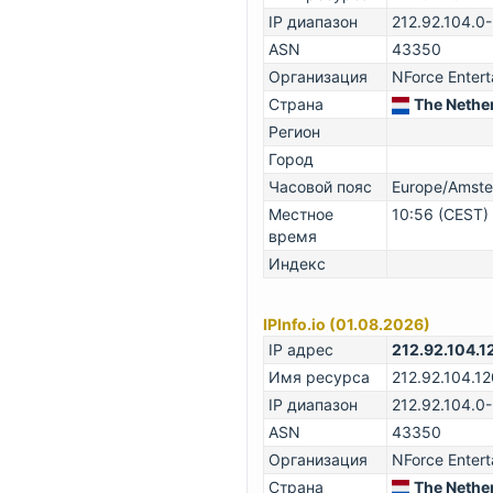
IP диапазон
212.92.104.0
ASN
43350
Организация
NForce Entert
Страна
The Nethe
Регион
Город
Часовой пояс
Europe/Amst
Местное
10:56 (CEST)
время
Индекс
IPInfo.io (01.08.2026)
IP адрес
212.92.104.1
Имя ресурса
212.92.104.12
IP диапазон
212.92.104.0
ASN
43350
Организация
NForce Entert
Страна
The Nethe