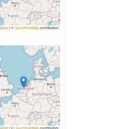
eaflet
|
©
OpenStreetMap
contributors
eaflet
|
©
OpenStreetMap
contributors