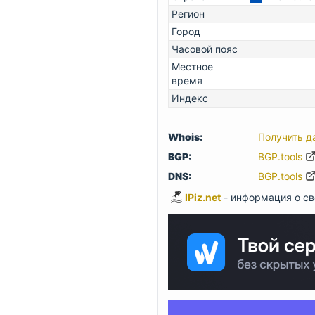
Регион
Город
Часовой пояс
Местное
время
Индекс
Whois:
Получить д
BGP:
BGP.tools
DNS:
BGP.tools
IPiz.net
- информация о св