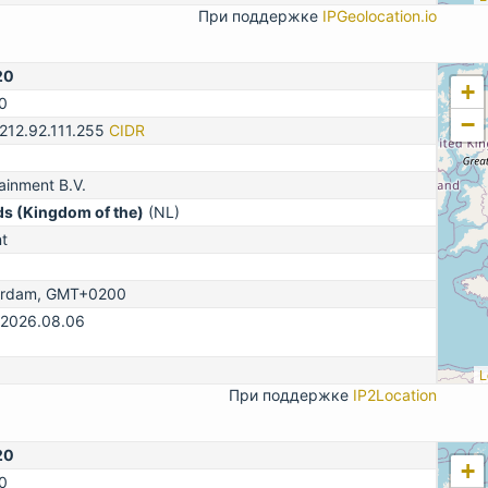
При поддержке
IPGeolocation.io
20
+
0
−
-212.92.111.255
CIDR
ainment B.V.
ds (Kingdom of the)
(NL)
t
erdam, GMT+0200
 2026.08.06
L
При поддержке
IP2Location
20
+
0