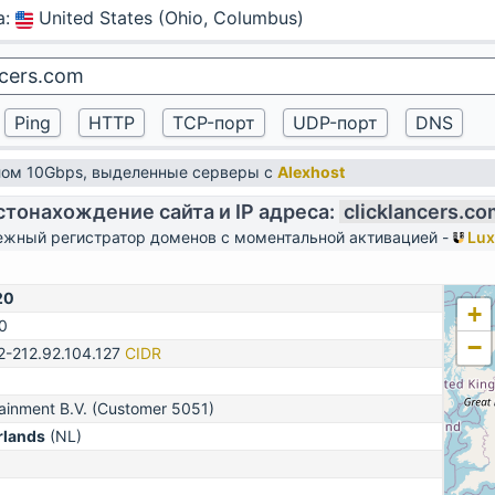
а
:
United States (Ohio, Columbus)
алом 10Gbps, выделенные серверы с
Alexhost
тонахождение сайта и IP адреса:
clicklancers.co
жный регистратор доменов с моментальной активацией -
Lux
20
+
0
−
2-212.92.104.127
CIDR
ainment B.V. (Customer 5051)
rlands
(NL)