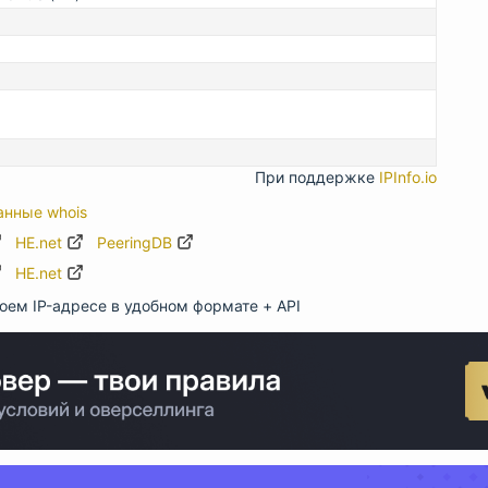
При поддержке
IPInfo.io
анные whois
HE.net
PeeringDB
HE.net
оем IP-адресе в удобном формате + API