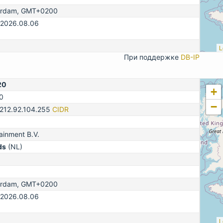
erdam, GMT+0200
 2026.08.06
L
При поддержке
DB-IP
20
+
0
−
-212.92.104.255
CIDR
ainment B.V.
ds
(NL)
erdam, GMT+0200
 2026.08.06
L