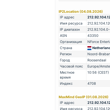
IP2Location (04.08.2026)
IP адрес
212.92.104.1
Имя ресурса
212.92.104.12
IP диапазон
212.92.104.0
ASN
43350
Организация
NForce Entert
Страна
Netherlan
Регион
Noord-Braban
Город
Roosendaal
Часовой пояс
Europe/Amst
Местное
10:56 (CEST)
время
Индекс
4708
MaxMind GeoIP (01.08.2026)
IP адрес
212.92.104.1
Имя ресурса
212.92.104.12