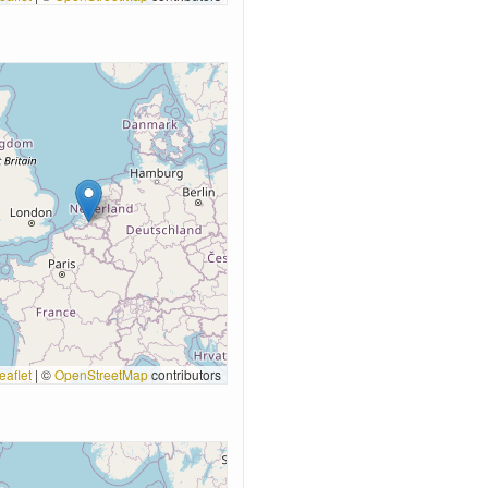
eaflet
|
©
OpenStreetMap
contributors