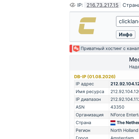
IP
:
216.73.217.15
Стран
Приватный хостинг с кан
Мес
Наде
DB-IP (01.08.2026)
IP адрес
212.92.104.1
Имя ресурса
212.92.104.12
IP диапазон
212.92.104.11
ASN
43350
Организация
NForce Entert
Страна
The Nethe
Регион
North Holland
Город
Amsterdam