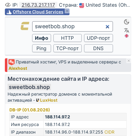
IP
:
216.73.217.117
Страна
:
United States (Ohio, Columbus)
Offshore Cloud Services
Приватный хостинг, VPS и выделенные серверы с
Alexhost
Местонахождение сайта и IP адреса:
sweetbob.shop
Надежный регистратор доменов с моментальной
активацией -
LuxHost
DB-IP (01.08.2026)
IP адрес
188.114.97.2
Имя ресурса
188.114.97.2
IP диапазон
188.114.96.0-188.114.97.255
CIDR