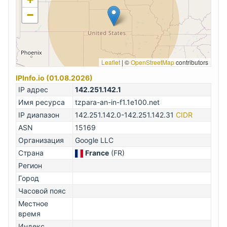
−
Leaflet
|
©
OpenStreetMap
contributors
IPInfo.io (01.08.2026)
IP адрес
142.251.142.1
Имя ресурса
tzpara-an-in-f1.1e100.net
IP диапазон
142.251.142.0-142.251.142.31
CIDR
ASN
15169
Организация
Google LLC
Страна
France
(FR)
Регион
Город
Часовой пояс
Местное
время
Индекс