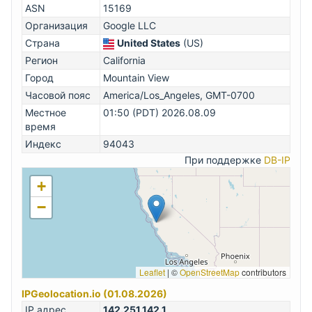
ASN
15169
Организация
Google LLC
Страна
United States
(US)
Регион
California
Город
Mountain View
Часовой пояс
America/Los_Angeles, GMT-0700
Местное
01:50 (PDT) 2026.08.09
время
Индекс
94043
При поддержке
DB-IP
+
−
Leaflet
|
©
OpenStreetMap
contributors
IPGeolocation.io (01.08.2026)
IP адрес
142.251.142.1