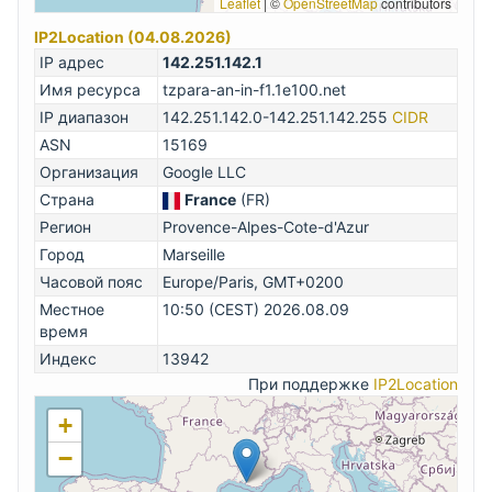
Leaflet
|
©
OpenStreetMap
contributors
IP2Location (04.08.2026)
IP адрес
142.251.142.1
Имя ресурса
tzpara-an-in-f1.1e100.net
IP диапазон
142.251.142.0-142.251.142.255
CIDR
ASN
15169
Организация
Google LLC
Страна
France
(FR)
Регион
Provence-Alpes-Cote-d'Azur
Город
Marseille
Часовой пояс
Europe/Paris, GMT+0200
Местное
10:50 (CEST) 2026.08.09
время
Индекс
13942
При поддержке
IP2Location
+
−