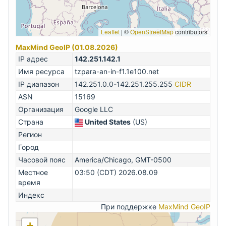
Leaflet
|
©
OpenStreetMap
contributors
MaxMind GeoIP (01.08.2026)
IP адрес
142.251.142.1
Имя ресурса
tzpara-an-in-f1.1e100.net
IP диапазон
142.251.0.0-142.251.255.255
CIDR
ASN
15169
Организация
Google LLC
Страна
United States
(US)
Регион
Город
Часовой пояс
America/Chicago, GMT-0500
Местное
03:50 (CDT) 2026.08.09
время
Индекс
При поддержке
MaxMind GeoIP
+