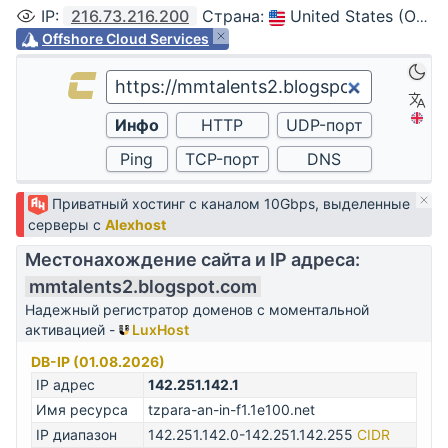
IP
:
216.73.216.200
Страна
:
United States (Ohio, Columbus)
Offshore Cloud Services
Приватный хостинг с каналом 10Gbps, выделенные
серверы с
Alexhost
Местонахождение сайта и IP адреса:
mmtalents2.blogspot.com
Надежный регистратор доменов с моментальной
активацией -
LuxHost
DB-IP (01.08.2026)
IP адрес
142.251.142.1
Имя ресурса
tzpara-an-in-f1.1e100.net
IP диапазон
142.251.142.0-142.251.142.255
CIDR