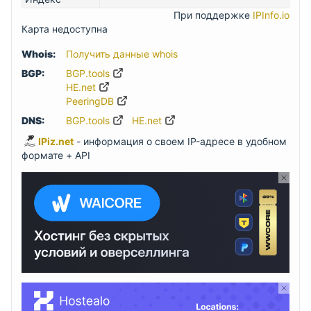
При поддержке
IPInfo.io
Карта недоступна
Whois:
Получить данные whois
BGP:
BGP.tools
HE.net
PeeringDB
DNS:
BGP.tools
HE.net
IPiz.net
- информация о своем IP-адресе в удобном
формате + API