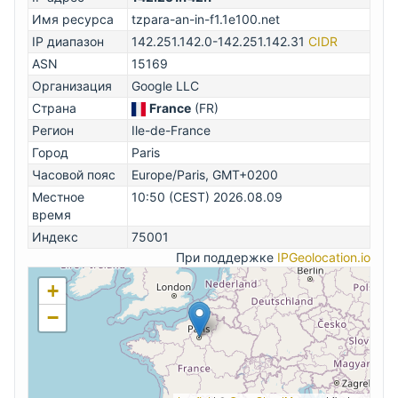
Имя ресурса
tzpara-an-in-f1.1e100.net
IP диапазон
142.251.142.0-142.251.142.31
CIDR
ASN
15169
Организация
Google LLC
Страна
France
(FR)
Регион
Ile-de-France
Город
Paris
Часовой пояс
Europe/Paris, GMT+0200
Местное
10:50 (CEST) 2026.08.09
время
Индекс
75001
При поддержке
IPGeolocation.io
+
−